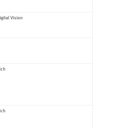
gital Vision
ich
ich