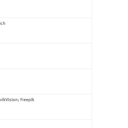
ich
ikVision; Freepik