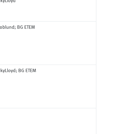
kyLloyd
coblund; BG ETEM
kyLloyd; BG ETEM