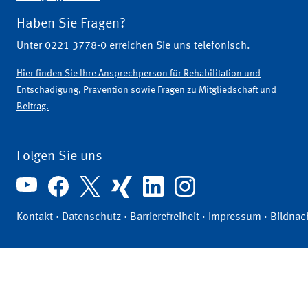
Haben Sie Fragen?
Unter 0221 3778-0 erreichen Sie uns telefonisch.
Hier finden Sie Ihre Ansprechperson für Rehabilitation und
Entschädigung, Prävention sowie Fragen zu Mitgliedschaft und
Beitrag.
Folgen Sie uns
Kontakt
·
Datenschutz
·
Barrierefreiheit
·
Impressum
·
Bildnac