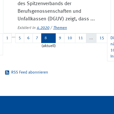
des Spitzenverbands der
Berufsgenossenschaften und
Unfallkassen (DGUV) zeigt, dass ...
Existiert in
4.2020
/
Themen
...
1
5
6
7
8
9
10
11
...
15
D
n
(aktuell)
1
In
RSS Feed abonnieren