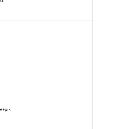
tz
eepik