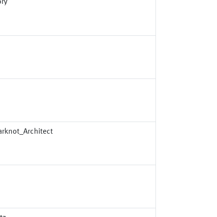
ory
arknot_Architect