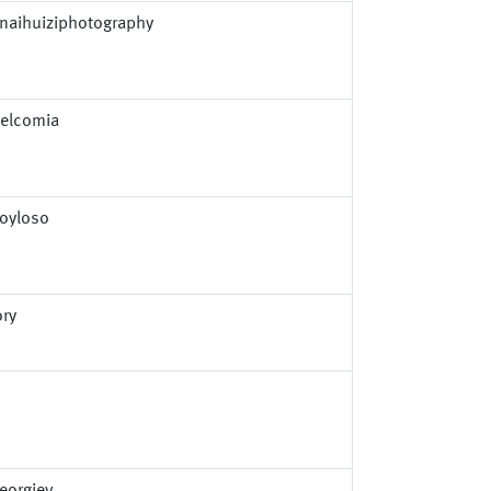
naihuiziphotography
welcomia
oyloso
ory