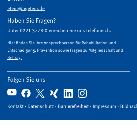
etem@bgetem.de
Haben Sie Fragen?
Unter 0221 3778-0 erreichen Sie uns telefonisch.
Hier finden Sie Ihre Ansprechperson für Rehabilitation und
Entschädigung, Prävention sowie Fragen zu Mitgliedschaft und
Beitrag.
Folgen Sie uns
Kontakt
·
Datenschutz
·
Barrierefreiheit
·
Impressum
·
Bildnac