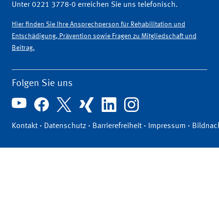
Unter 0221 3778-0 erreichen Sie uns telefonisch.
Hier finden Sie Ihre Ansprechperson für Rehabilitation und
Entschädigung, Prävention sowie Fragen zu Mitgliedschaft und
Beitrag.
Folgen Sie uns
Kontakt
·
Datenschutz
·
Barrierefreiheit
·
Impressum
·
Bildnac