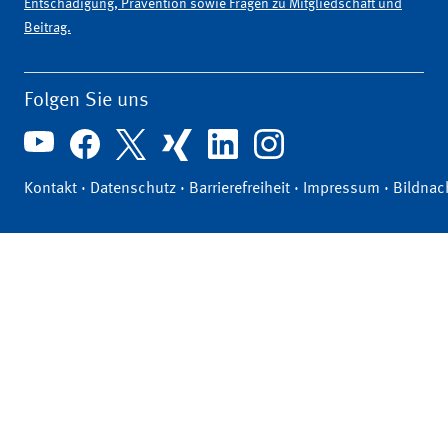
Entschädigung, Prävention sowie Fragen zu Mitgliedschaft und
Beitrag.
Folgen Sie uns
Kontakt
·
Datenschutz
·
Barrierefreiheit
·
Impressum
·
Bildnac