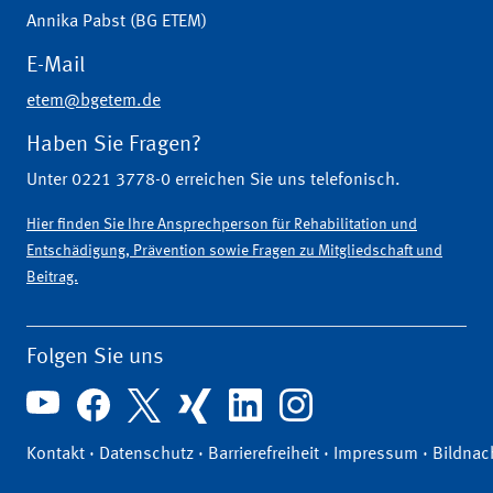
Annika Pabst (BG ETEM)
E-Mail
etem@bgetem.de
Haben Sie Fragen?
Unter 0221 3778-0 erreichen Sie uns telefonisch.
Hier finden Sie Ihre Ansprechperson für Rehabilitation und
Entschädigung, Prävention sowie Fragen zu Mitgliedschaft und
Beitrag.
Folgen Sie uns
Kontakt
·
Datenschutz
·
Barrierefreiheit
·
Impressum
·
Bildnac