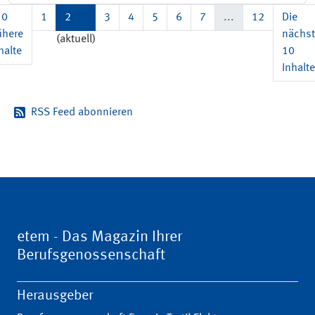
10
1
2
3
4
5
6
7
...
12
Die
ühere
nächs
(aktuell)
halte
10
Inhalte
RSS Feed abonnieren
etem - Das Magazin Ihrer
Berufsgenossenschaft
Herausgeber