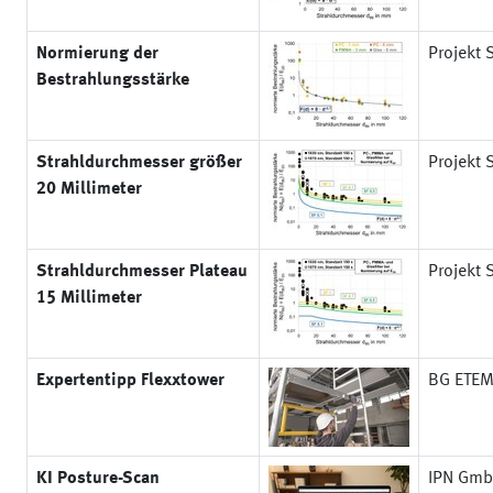
Normierung der
Projekt 
Bestrahlungsstärke
Strahldurchmesser größer
Projekt 
20 Millimeter
Strahldurchmesser Plateau
Projekt 
15 Millimeter
Expertentipp Flexxtower
BG ETE
KI Posture-Scan
IPN Gm