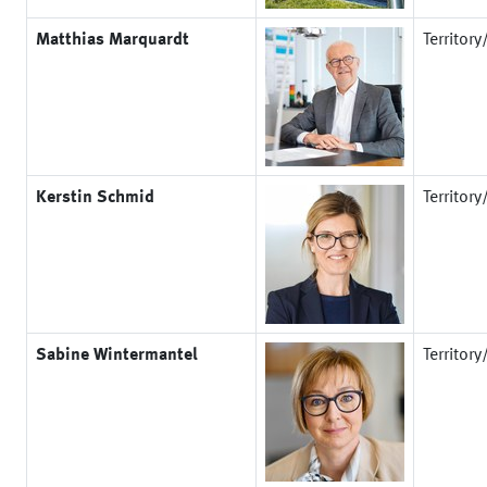
Matthias Marquardt
Territor
Kerstin Schmid
Territor
Sabine Wintermantel
Territor