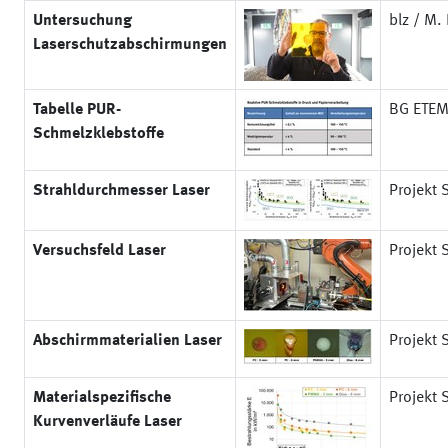
Untersuchung
blz / M. 
Laserschutzabschirmungen
Tabelle PUR-
BG ETE
Schmelzklebstoffe
Strahldurchmesser Laser
Projekt 
Versuchsfeld Laser
Projekt 
Abschirmmaterialien Laser
Projekt 
Materialspezifische
Projekt 
Kurvenverläufe Laser