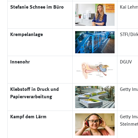
Stefanie Schnee im Büro
Kai Leh
Krempelanlage
STFI/Dir
Innenohr
DGUV
Klebstoff in Druck und
Getty Im
Papierverarbeitung
Kampf dem Lärm
Getty Im
Steinme