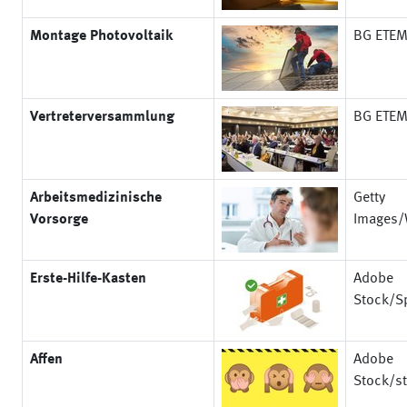
Montage Photovoltaik
BG ETE
Vertreterversammlung
BG ETE
Arbeitsmedizinische
Getty
Vorsorge
Images/
Erste-Hilfe-Kasten
Adobe
Stock/Sp
Affen
Adobe
Stock/s