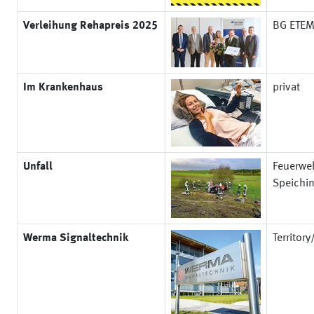
Verleihung Rehapreis 2025
BG ETE
Im Krankenhaus
privat
Unfall
Feuerwe
Speichi
Werma Signaltechnik
Territor