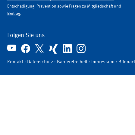
Entschädigung, Prävention sowie Fragen zu Mitgliedschaft und
Beitrag.
Folgen Sie uns
Kontakt
·
Datenschutz
·
Barrierefreiheit
·
Impressum
·
Bildnac