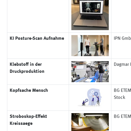
KI Posture-Scan Aufnahme
IPN Gm
Klebstoff in der
Dagmar 
Druckproduktion
Kopfsache Mensch
BG ETE
Stock
Stroboskop-Effekt
BG ETE
Kreissaege