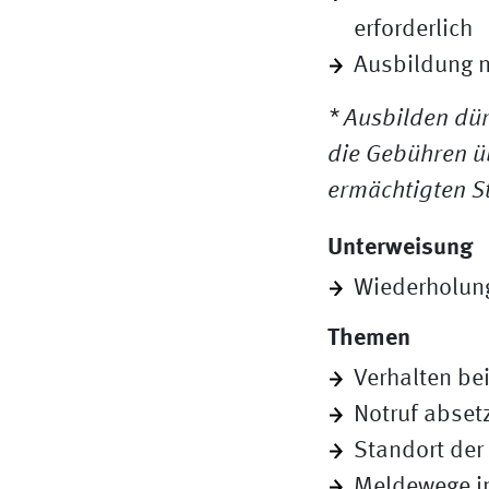
erforderlich
Ausbildung n
* Ausbilden dür
die Gebühren ü
ermächtigten St
Unterweisung
Wiederholung
Themen
Verhalten be
Notruf abset
Standort der
Meldewege i