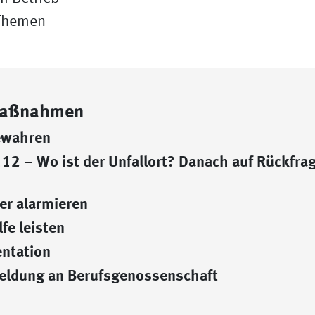
 Themen
maßnahmen
ewahren
112 – Wo ist der Unfallort? Danach auf Rückfra
fer alarmieren
lfe leisten
ntation
meldung an Berufsgenossenschaft