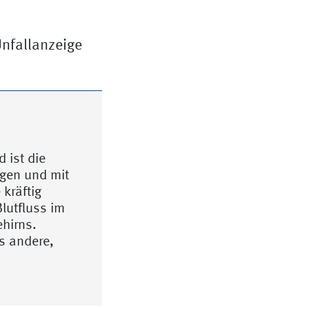
Unfallanzeige
 ist die
egen und mit
kräftig
lutfluss im
hirns.
es andere,