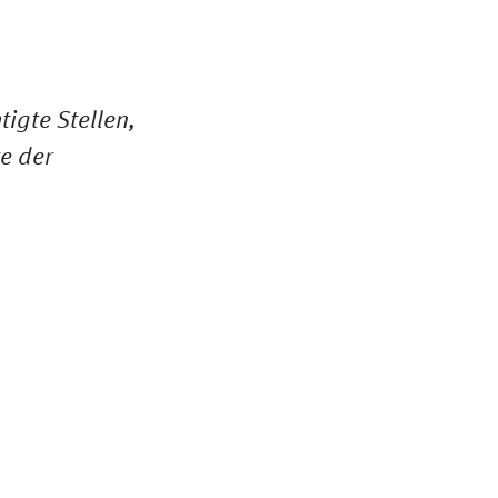
igte Stellen,
e der