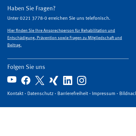
Haben Sie Fragen?
Unter 0221 3778-0 erreichen Sie uns telefonisch.
Hier finden Sie Ihre Ansprechperson für Rehabilitation und
Entschädigung, Prävention sowie Fragen zu Mitgliedschaft und
Beitrag.
Folgen Sie uns
Kontakt
·
Datenschutz
·
Barrierefreiheit
·
Impressum
·
Bildnac