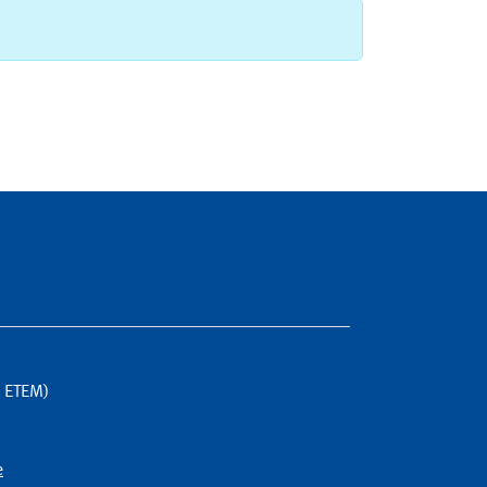
G ETEM)
e