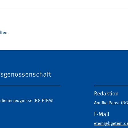
lten
.
ufsgenossenschaft
Redaktion
Medienerzeugnisse (BG ETEM)
Annika Pabst (B
E-Mail
etem@bgetem.d