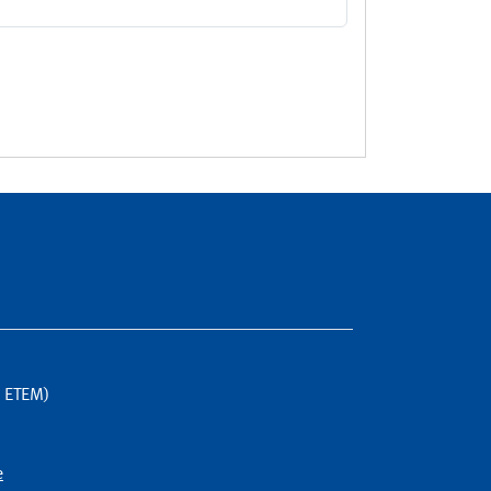
G ETEM)
e