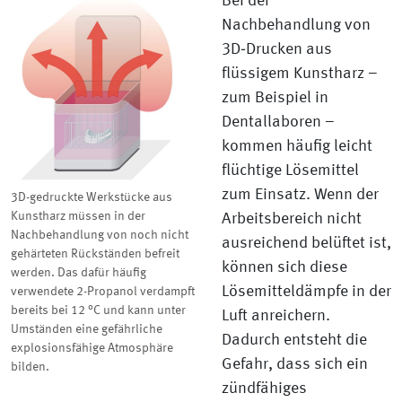
Bei der
Nachbehandlung von
3D‑Drucken aus
flüssigem Kunstharz –
zum Beispiel in
Dentallaboren –
kommen häufig leicht
flüchtige Lösemittel
zum Einsatz. Wenn der
3D-gedruckte Werkstücke aus
Kunstharz müssen in der
Arbeitsbereich nicht
Nachbehandlung von noch nicht
ausreichend belüftet ist,
gehärteten Rückständen befreit
können sich diese
werden. Das dafür häufig
Lösemitteldämpfe in der
verwendete 2-Propanol verdampft
bereits bei 12 °C und kann unter
Luft anreichern.
Umständen eine gefährliche
Dadurch entsteht die
explosionsfähige Atmosphäre
Gefahr, dass sich ein
bilden.
zündfähiges