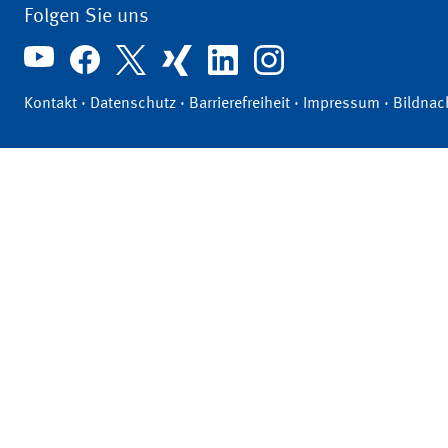
Folgen Sie uns
Kontakt
·
Datenschutz
·
Barrierefreiheit
·
Impressum
·
Bildnac