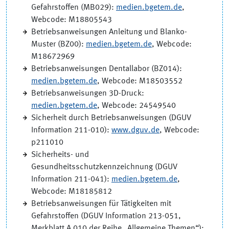
Gefahrstoffen (MB029):
medien.bgetem.de
,
Webcode: M18805543
Betriebsanweisungen Anleitung und Blanko-
Muster (BZ00):
medien.bgetem.de
, Webcode:
M18672969
Betriebsanweisungen Dentallabor (BZ014):
medien.bgetem.de
, Webcode: M18503552
Betriebsanweisungen 3D-Druck:
medien.bgetem.de
, Webcode: 24549540
Sicherheit durch Betriebsanweisungen (DGUV
Information 211-010):
www.dguv.de
, Webcode:
p211010
Sicherheits- und
Gesundheitsschutzkennzeichnung (DGUV
Information 211-041):
medien.bgetem.de
,
Webcode: M18185812
Betriebsanweisungen für Tätigkeiten mit
Gefahrstoffen (DGUV Information 213-051,
Merkblatt A 010 der Reihe „Allgemeine Themen“):