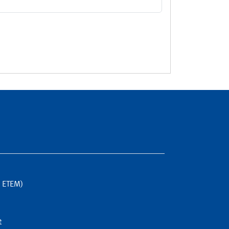
G ETEM)
e