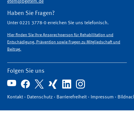
etem@bgetem.de
Haben Sie Fragen?
Unter 0221 3778-0 erreichen Sie uns telefonisch.
Hier finden Sie Ihre Ansprechperson für Rehabilitation und
Entschädigung, Prävention sowie Fragen zu Mitgliedschaft und
Beitrag.
Folgen Sie uns
Kontakt
·
Datenschutz
·
Barrierefreiheit
·
Impressum
·
Bildnac