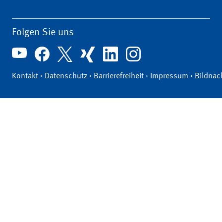
Folgen Sie uns
Kontakt
·
Datenschutz
·
Barrierefreiheit
·
Impressum
·
Bildnac