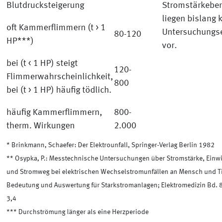
Blutdrucksteigerung
Stromstärkeber
liegen bislang 
oft Kammerflimmern (t > 1
Untersuchungs
80-120
HP***)
vor.
bei (t < 1 HP) steigt
120-
Flimmerwahrscheinlichkeit,
800
bei (t > 1 HP) häufig tödlich.
häufig Kammerflimmern,
800-
therm. Wirkungen
2.000
* Brinkmann, Schaefer: Der Elektrounfall, Springer-Verlag Berlin 1982
** Osypka, P.: Messtechnische Untersuchungen über Stromstärke, Ein
und Stromweg bei elektrischen Wechselstromunfällen an Mensch und Ti
Bedeutung und Auswertung für Starkstromanlagen; Elektromedizin Bd. 8
3,4
*** Durchströmung länger als eine Herzperiode