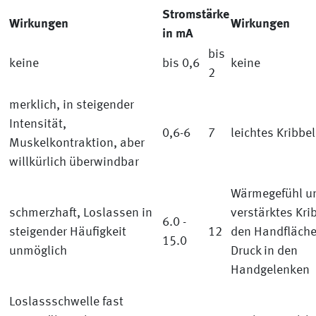
Stromstärke
Wirkungen
Wirkungen
in mA
bis
keine
bis 0,6
keine
2
merklich, in steigender
Intensität,
0,6-6
7
leichtes Kribbe
Muskelkontraktion, aber
willkürlich überwindbar
Wärmegefühl u
schmerzhaft, Loslassen in
verstärktes Kri
6.0 -
steigender Häufigkeit
12
den Handflächen
15.0
unmöglich
Druck in den
Handgelenken
Loslassschwelle fast