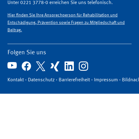
Unter 0221 3778-0 erreichen Sie uns telefonisch.
Hier finden Sie Ihre Ansprechperson für Rehabilitation und
Entschädigung, Prävention sowie Fragen zu Mitgliedschaft und
Beitrag.
Folgen Sie uns
Kontakt
·
Datenschutz
·
Barrierefreiheit
·
Impressum
·
Bildnac