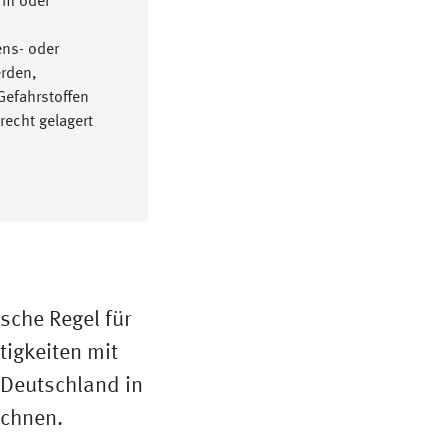
orm oder
ens- oder
erden,
Gefahrstoffen
recht gelagert
ische Regel für
tigkeiten mit
n Deutschland in
ichnen.