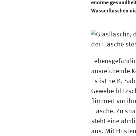
enorme gesundheitl
Wasserflaschen nic
Lebensgefährli
ausreichende K
Es ist heiß. Sa
Gewebe blitzsc
flimmert vor ih
Flasche. Zu sp
steht eine ähnl
aus. Mit Husten