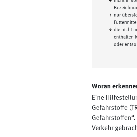
nicht in s
Bezeichnun
nur übersi
Futtermitte
die nicht 
enthalten 
oder entso
Woran erkennen
Eine Hilfestellu
Gefahrstoffe (T
Gefahrstoffen“. 
Verkehr gebrach