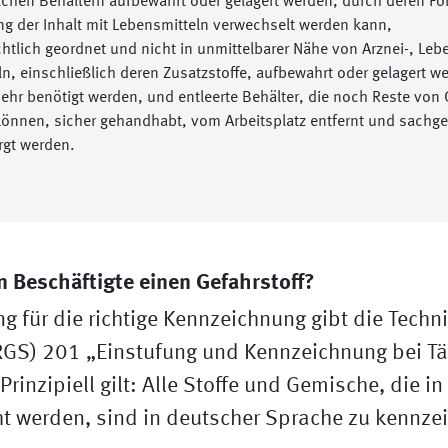
olchen Behältern aufbewahrt oder gelagert werden, durch deren F
g der Inhalt mit Lebensmitteln verwechselt werden kann,
chtlich geordnet und nicht in unmittelbarer Nähe von Arznei-, Leb
ln, einschließlich deren Zusatzstoffe, aufbewahrt oder gelagert w
mehr benötigt werden, und entleerte Behälter, die noch Reste von 
können, sicher gehandhabt, vom Arbeitsplatz entfernt und sachge
rgt werden.
 Beschäftigte einen Gefahrstoff?
ng für die richtige Kennzeichnung gibt die Techn
RGS) 201 „Einstufung und Kennzeichnung bei Tä
Prinzipiell gilt: Alle Stoffe und Gemische, die i
t werden, sind in deutscher Sprache zu kennze