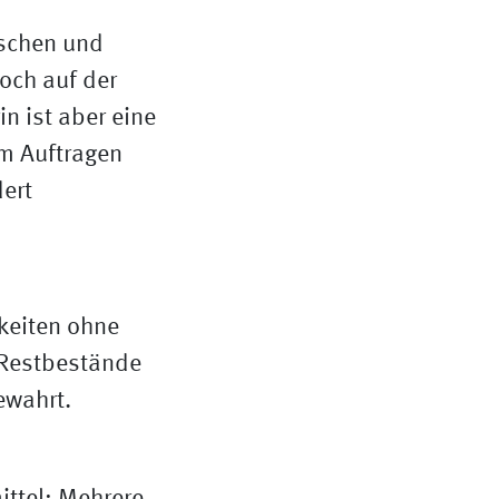
aschen und
och auf der
n ist aber eine
im Auftragen
ert
gkeiten ohne
 Restbestände
ewahrt.