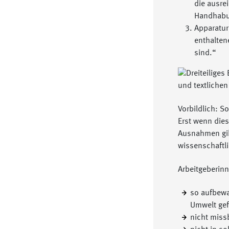
die ausre
Handhabu
Apparatur
enthalten
sind.“
Vorbildlich: S
Erst wenn dies
Ausnahmen gibt
wissenschaftli
Arbeitgeberin
so aufbewa
Umwelt gef
nicht miss