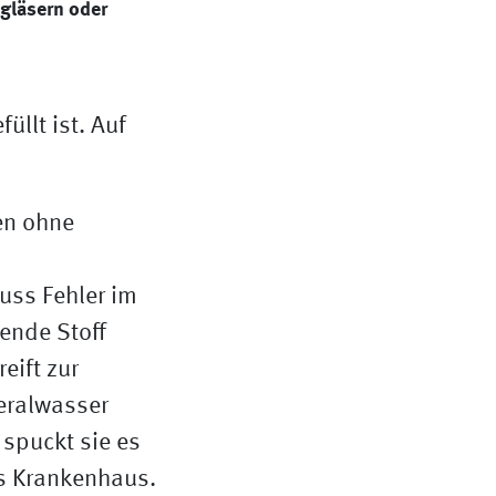
ngläsern oder
en ohne
uss Fehler im
ende Stoff
eift zur
eralwasser
 spuckt sie es
ns Krankenhaus.