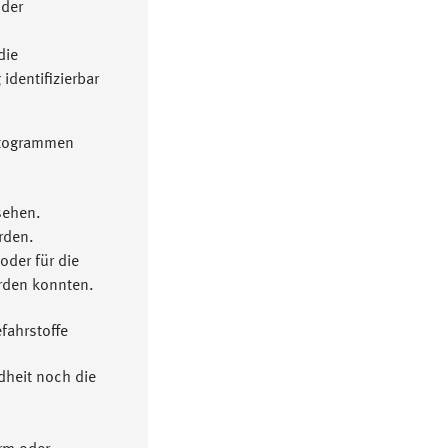
 der
;
die
identifizierbar
sehen.
rden.
oder für die
erden konnten.
fahrstoffe
dheit noch die