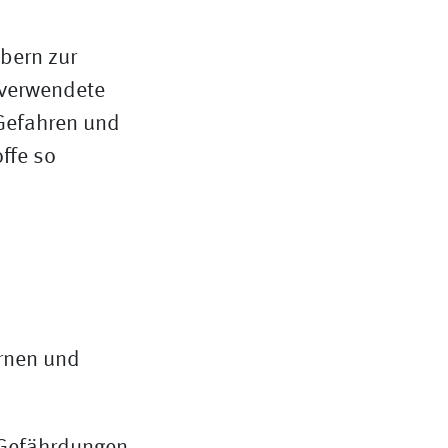
ebern zur
s verwendete
 Gefahren und
ffe so
ernen und