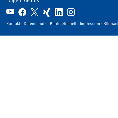
Folgen Sie uns
Kontakt
·
Datenschutz
·
Barrierefreiheit
·
Impressum
·
Bildnac