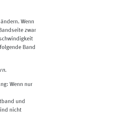
tbändern. Wenn
 Bandseite zwar
eschwindigkeit
chfolgende Band
ung: Wenn nur
rtband und
ind nicht