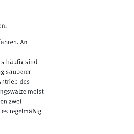
fahren. An
rs häufig sind
ng sauberer
Antrieb des
ungswalze meist
hen zwei
 es regelmäßig