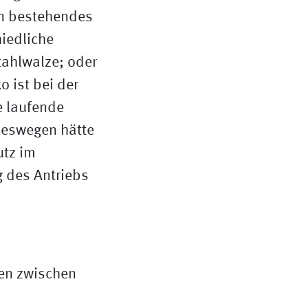
en bestehendes
iedliche
ahlwalze; oder
o ist bei der
e laufende
 Deswegen hätte
utz im
g des Antriebs
ten zwischen