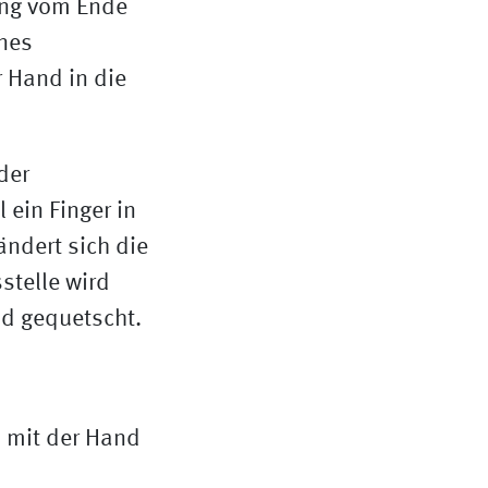
ang vom Ende
nes
r Hand in die
der
 ein Finger in
ndert sich die
stelle wird
nd gequetscht.
 mit der Hand