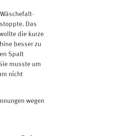
 Wäschefalt-
stoppte. Das
ollte die kurze
hine besser zu
len Spalt
 Sie musste um
kam nicht
brennungen wegen