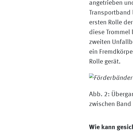
angetrieben un
Transportband l
ersten Rolle d
diese Trommel l
zweiten Unfallb
ein Fremdkörper
Rolle gerät.
Abb. 2: Überga
zwischen Band u
Wie kann gesic