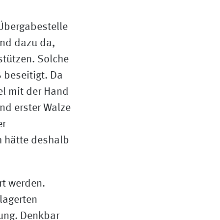
 Übergabestelle
nd dazu da,
stützen. Solche
beseitigt. Da
el mit der Hand
nd erster Walze
er
h hätte deshalb
rt werden.
lagerten
ung. Denkbar