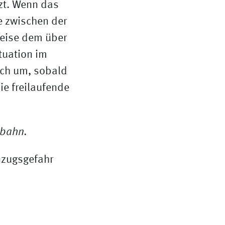
zt. Wenn das
e zwischen der
weise dem über
tuation im
sich um, sobald
ie freilaufende
nzugsgefahr