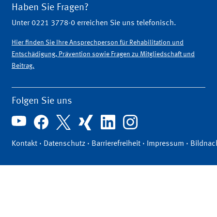
Haben Sie Fragen?
Unter 0221 3778-0 erreichen Sie uns telefonisch.
Hier finden Sie Ihre Ansprechperson für Rehabilitation und
Entschädigung, Prävention sowie Fragen zu Mitgliedschaft und
Beitrag.
Folgen Sie uns
Kontakt
·
Datenschutz
·
Barrierefreiheit
·
Impressum
·
Bildnac