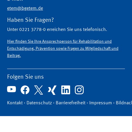
etem@bgetem.de
Haben Sie Fragen?
Unter 0221 3778-0 erreichen Sie uns telefonisch.
Hier finden Sie Ihre Ansprechperson für Rehabilitation und
Entschädigung, Prävention sowie Fragen zu Mitgliedschaft und
Beitrag.
Folgen Sie uns
Kontakt
·
Datenschutz
·
Barrierefreiheit
·
Impressum
·
Bildnac