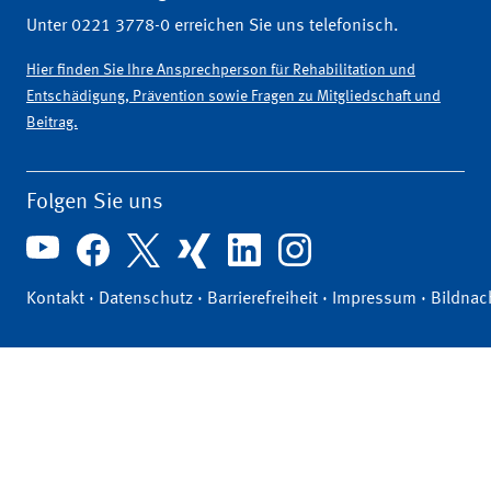
Unter 0221 3778-0 erreichen Sie uns telefonisch.
Hier finden Sie Ihre Ansprechperson für Rehabilitation und
Entschädigung, Prävention sowie Fragen zu Mitgliedschaft und
Beitrag.
Folgen Sie uns
Kontakt
·
Datenschutz
·
Barrierefreiheit
·
Impressum
·
Bildnac