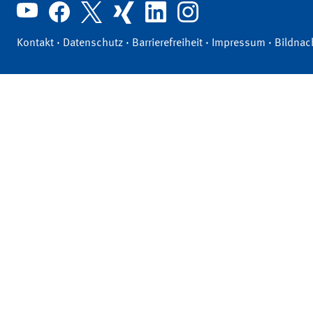
Kontakt
·
Datenschutz
·
Barrierefreiheit
·
Impressum
·
Bildnac