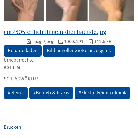
em2305-ef-lichtflimern-drei-haende.jpg
image/jpeg
1000x391
113.6 KB
Herunterladen
Bild in voller Größe anzeigen…
Urheberrechte
BG ETEM
SCHLAGWÖRTER
#
etem+
#
Betrieb & Praxis
#
Elektro Feinmechanik
Drucken