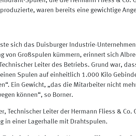
eißdraht-Spulen, die die Hermann Fliess & Co. 
produzierte, waren bereits eine gewichtige Ange
te sich das Duisburger Industrie-Unternehmen 
 von Großspulen kümmern, erinnert sich Albrec
Technischer Leiter des Betriebs. Grund war, dass
leinen Spulen auf einheitlich 1.000 Kilo Gebin
n“. Ein Gewicht, „das die Mitarbeiter nicht me
wegen können“, so Borner.