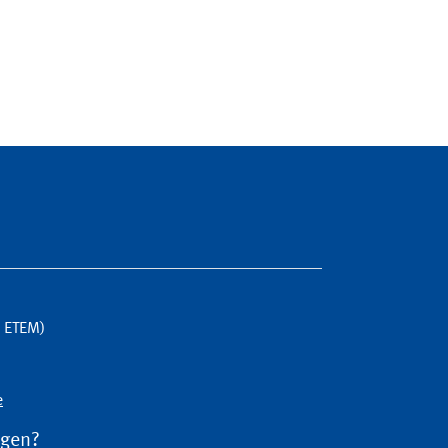
G ETEM)
e
agen?