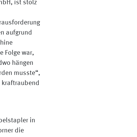
bH, ist stolz
rausforderung
en aufgrund
chine
e Folge war,
ndwo hängen
erden musste“,
m kraftraubend
elstapler in
orner die