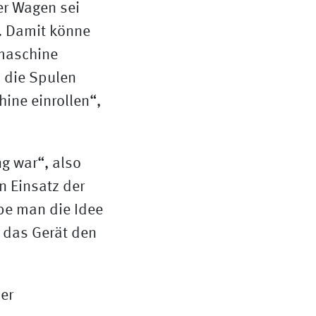
er Wagen sei
t. Damit könne
lmaschine
 die Spulen
ine einrollen“,
g war“, also
n Einsatz der
be man die Idee
s das Gerät den