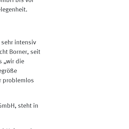
GmbH bis vor
legenheit.
sehr intensiv
ht Borner, seit
 „wir die
degröße
hr problemlos