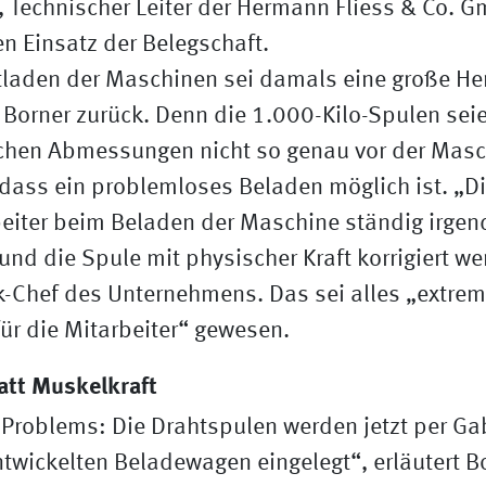
, Technischer Leiter der Hermann Fliess & Co. Gm
en Einsatz der Belegschaft.
tladen der Maschinen sei damals eine große He
 Borner zurück. Denn die 1.000-Kilo-Spulen sei
schen Abmessungen nicht so genau vor der Mas
 dass ein problemloses Beladen möglich ist. „Di
beiter beim Beladen der Maschine ständig irge
und die Spule mit physischer Kraft korrigiert w
k-Chef des Unternehmens. Das sei alles „extre
für die Mitarbeiter“ gewesen.
att Muskelkraft
Problems: Die Drahtspulen werden jetzt per Gab
twickelten Beladewagen eingelegt“, erläutert B