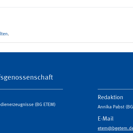
lten
.
ufsgenossenschaft
Redaktion
Medienerzeugnisse (BG ETEM)
Annika Pabst (B
E-Mail
etem@bgetem.d