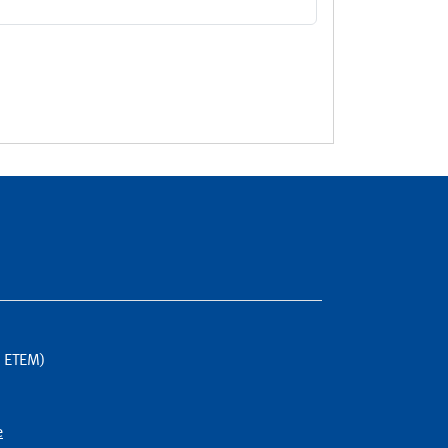
G ETEM)
e